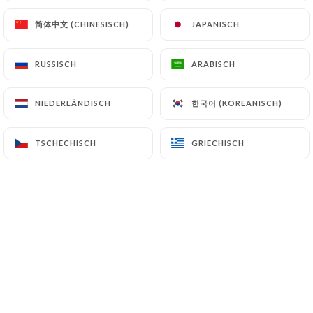
简体中文 (CHINESISCH)
简体中文 (CHINESISCH)
JAPANISCH
JAPANISCH
RUSSISCH
RUSSISCH
ARABISCH
ARABISCH
한국어 (KOREANISCH)
한국어 (KOREANISCH)
NIEDERLÄNDISCH
NIEDERLÄNDISCH
TSCHECHISCH
TSCHECHISCH
GRIECHISCH
GRIECHISCH