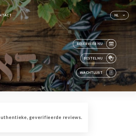
NTACT
NL
RESERVEER NU
BESTEL NU
WACHTLIJST
thentieke, geverifieerde reviews.