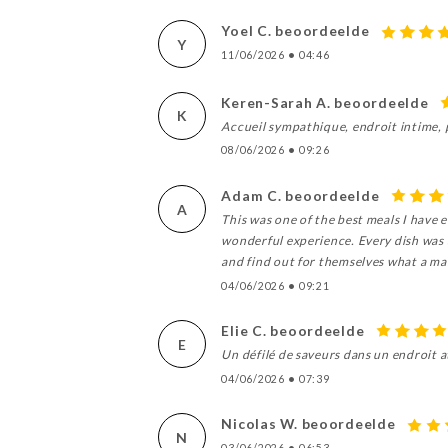
Yoel C. beoordeelde
Y
11/06/2026
•
04:46
Keren-Sarah A. beoordeelde
K
Accueil sympathique, endroit intime, p
08/06/2026
•
09:26
Adam C. beoordeelde
A
This was one of the best meals I have 
wonderful experience. Every dish was 
and find out for themselves what a mar
04/06/2026
•
09:21
Elie C. beoordeelde
E
Un défilé de saveurs dans un endroit at
04/06/2026
•
07:39
Nicolas W. beoordeelde
N
03/06/2026
•
06:53