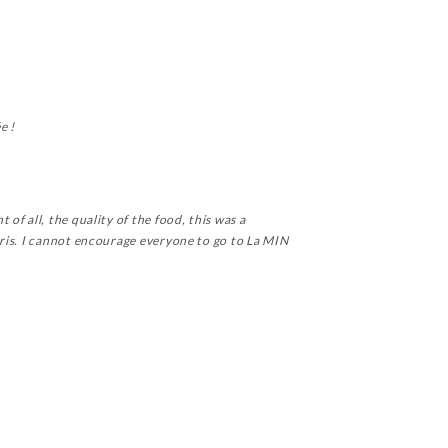
e !
f all, the quality of the food, this was a
aris. I cannot encourage everyone to go to La MIN