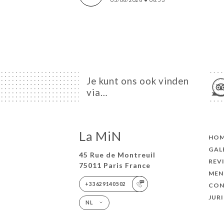
Je kunt ons ook vinden
via…
La MiN
HO
GAL
45 Rue de Montreuil
REV
75011 Paris France
MEN
+33629140502
CON
JUR
NL