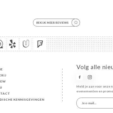
BEKIJK MEER REVIEWS
Volg alle ni
ME
ERIJ
IEW
Meld je aan voor onze n
U
evenementen en promot
TACT
IDISCHE KENNISGEVINGEN