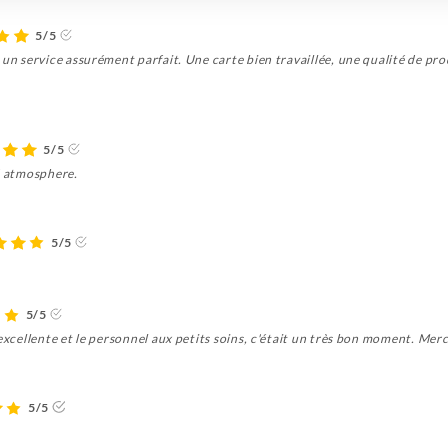
5/5
 un service assurément parfait. Une carte bien travaillée, une qualité de pro
5/5
ed atmosphere.
5/5
5/5
excellente et le personnel aux petits soins, c'était un très bon moment. Merc
5/5