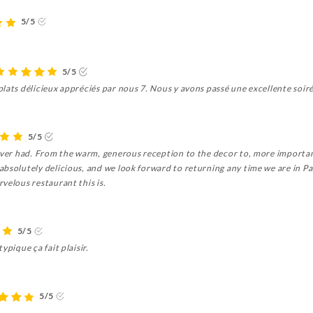
5/5
5/5
lats délicieux appréciés par nous 7. Nous y avons passé une excellente soiré
5/5
ever had. From the warm, generous reception to the decor to, more important o
absolutely delicious, and we look forward to returning any time we are in P
velous restaurant this is.
5/5
ypique ça fait plaisir.
5/5