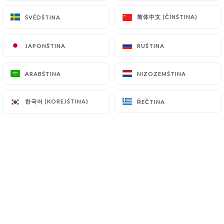
简体中文 (ČÍNŠTINA)
简体中文 (ČÍNŠTINA)
ŠVÉDŠTINA
ŠVÉDŠTINA
Hodnotil uživatel Aviva B.
A
JAPONŠTINA
JAPONŠTINA
RUŠTINA
RUŠTINA
5/5
Exceptionnel, une cuisine maîtrisée et un
ARABŠTINA
ARABŠTINA
NIZOZEMŠTINA
NIZOZEMŠTINA
service assurément parfait. Une carte bien
travaillée, une qualité de produit certaine,
한국어 (KOREJŠTINA)
한국어 (KOREJŠTINA)
ŘEČTINA
ŘEČTINA
la recette idéale d'un bon restaurant pour
une agréable soirée.
30/06/2026
•
07:18
Hodnotil uživatel Eliahu N.
5/5
Great food, great service, nice relaxed
atmosphere.
23/06/2026
•
08:03