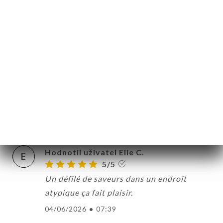
to the decor to, more important of all, the
quality of the food, this was a wonderful
experience. Every dish was absolutely
delicious, and we look forward to
returning any time we are in Paris. I
cannot encourage everyone to go to La
MIN and find out for themselves what a
marvelous restaurant this is.
04/06/2026
•
09:21
Hodnotil uživatel Elie C.
E
5/5
Un défilé de saveurs dans un endroit
atypique ça fait plaisir.
04/06/2026
•
07:39